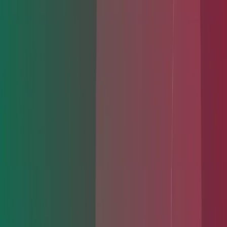
よくある質問
Q.
酒豪って遺伝で決まるんですか？努力で強くなれますか？
A.
お酒の強さはアルコール分解酵素の活性に大きく左右
されており、その働きは遺伝的な要素が関係しています。
体質的に向いていない方が無理に飲み続けても強くなる
とは限らず、健康リスクが高まる可能性もあるため、無理
な「鍛え方」はおすすめできません。
Q.
酔いにくい体質でも体へのダメージはあるんですか？
A.
酔いにくいからといって体へのダメージが少ないわけで
はありません。不快感を感じにくい分、気づかないうちに飲
みすぎてしまうリスクがあります。お酒に強い方ほど摂取
量が増えやすい傾向があるため、自分のペースを意識して
管理することが大切です。
Q.
ソバーキュリアスって何ですか？どんな人が実践しているの？
A.
ソバーキュリアス（Sober Curious）とは、「飲めるけれ
どあえて飲まない・減らす」という意識的な選択のスタイル
です。健康志向や自分らしさを大切にしたい方を中心に、